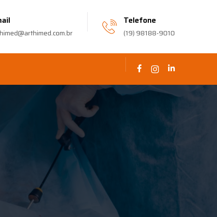
ail
Telefone
thimed@arthimed.com.br
(19) 98188-9010