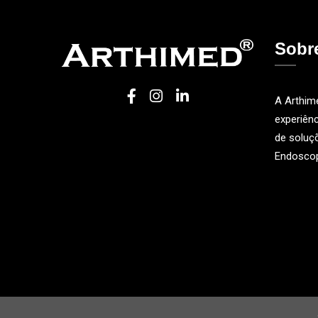
Sobr
A Arthim
experiênc
de soluçõ
Endoscop