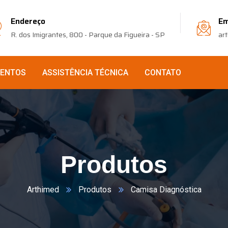
Endereço
Em
R. dos Imigrantes, 800 - Parque da Figueira - SP
ar
VENTOS
ASSISTÊNCIA TÉCNICA
CONTATO
Produtos
Arthimed
Produtos
Camisa Diagnóstica