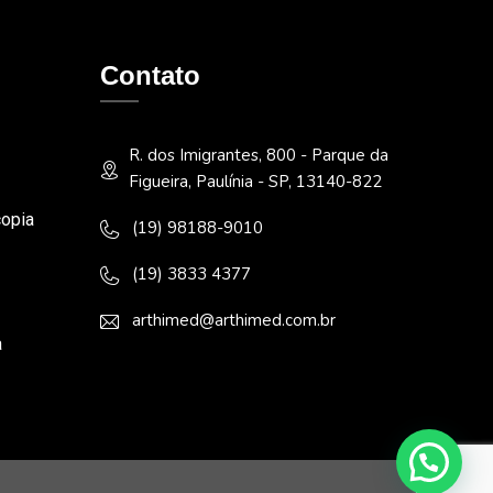
Contato
R. dos Imigrantes, 800 - Parque da
Figueira, Paulínia - SP, 13140-822
opia
(19) 98188-9010
(19) 3833 4377
arthimed@arthimed.com.br
a