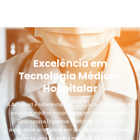
Excelência em
Tecnologia Médico-
Hospitalar
A Arthimed é referência na produção e distribuição de
soluções médico-hospitalares em Vídeo Cirurgia e
Endoscopia Digestiva. Com três décadas de
experiência acumulada por seu fundador, a empresa
sustenta uma trajetória marcada por inovação,