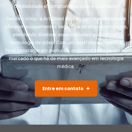
credibilidade e compromisso com a qualidade.
Desde o início, a Arthimed nasceu com o propósito de
oferecer equipamentos seguros e de alto desempenho,
atendendo diversas especialidades que utilizam
tecnologia de vídeo. Com um portfólio completo e
foco constante em evolução, seguimos entregando ao
mercado o que há de mais avançado em tecnologia
médica.
Entre em contato