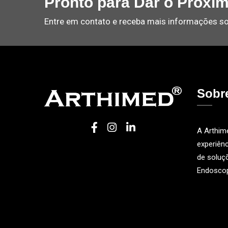
Pronto para Dar o Próxi
Entre em contato e receba mais informações so
Sobr
A Arthim
experiênc
de soluçõ
Endoscop