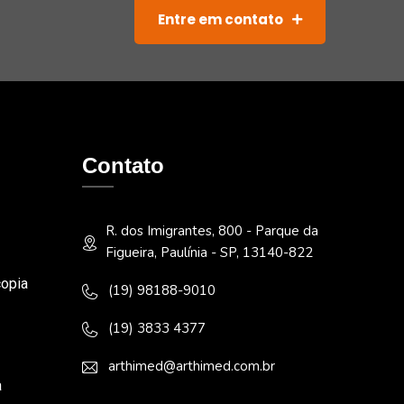
Entre em contato
Contato
R. dos Imigrantes, 800 - Parque da
Figueira, Paulínia - SP, 13140-822
opia
(19) 98188-9010
(19) 3833 4377
arthimed@arthimed.com.br
a