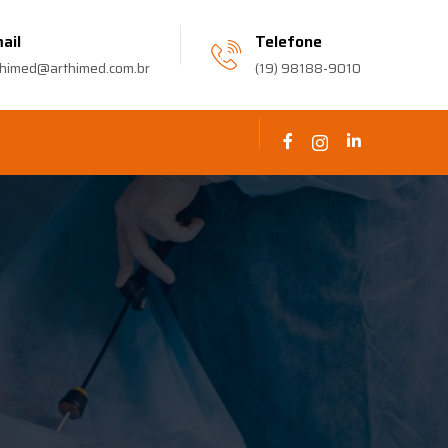
ail
Telefone
thimed@arthimed.com.br
(19) 98188-9010