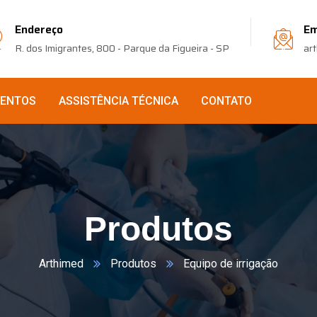
Endereço
Em
R. dos Imigrantes, 800 - Parque da Figueira - SP
ar
VENTOS
ASSISTÊNCIA TÉCNICA
CONTATO
Produtos
Arthimed
Produtos
Equipo de irrigação